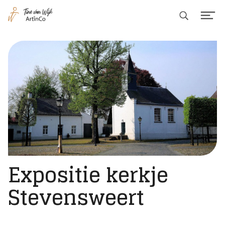
Search
Me
Tine
van
Wijk
|
ArtinCo
Expositie kerkje
Stevensweert