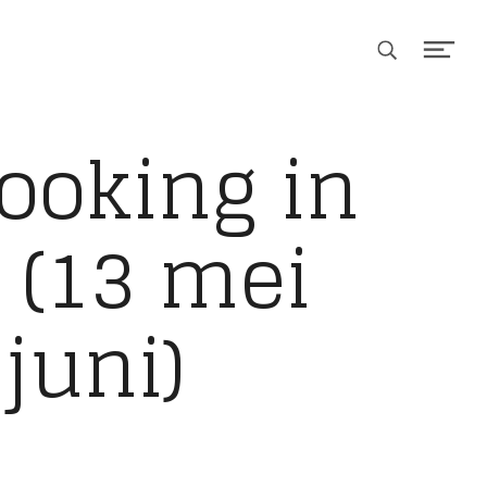
Search
Men
ooking in
 (13 mei
juni)