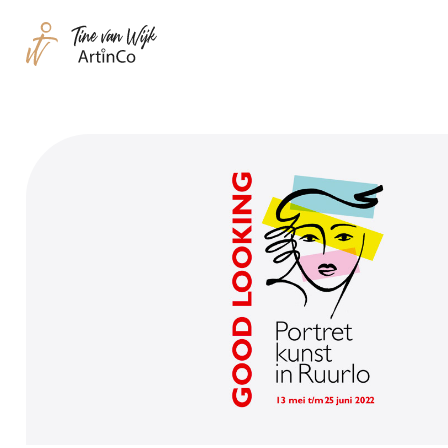
Tine
van
Wijk
|
ArtinCo