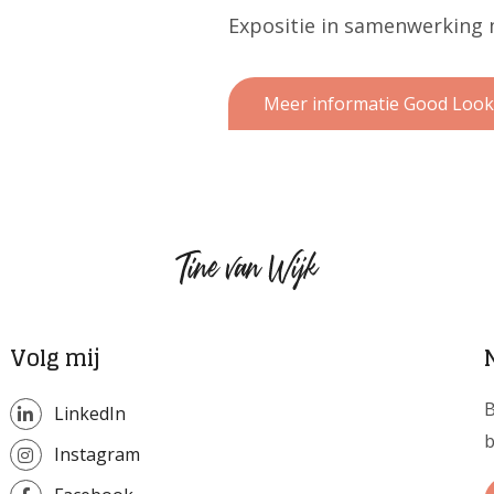
Expositie in samenwerking 
Meer informatie Good Look
Tine
van
Wijk
Volg mij
B
LinkedIn
b
Instagram