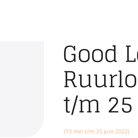
Good L
Ruurlo
t/m 25 
(13 mei t/m 25 juni 2022)