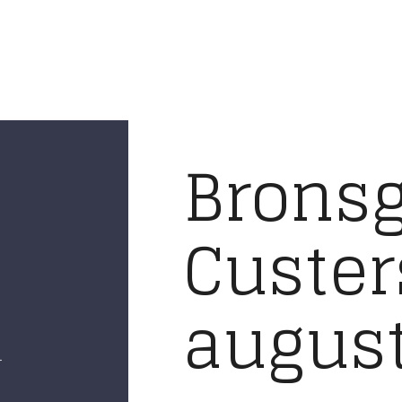
Bronsg
Custer
august