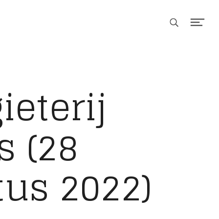
Search
Men
ieterij
s (28
us 2022)