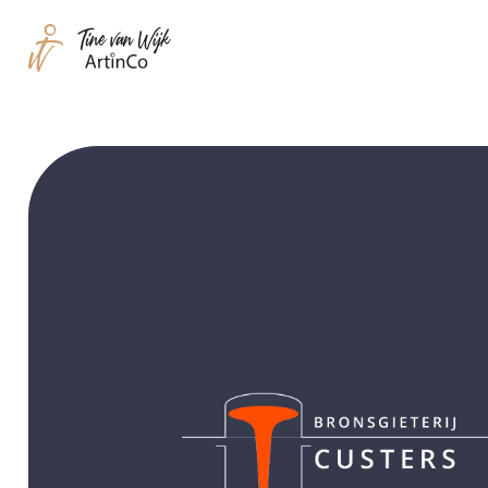
Tine
van
Wijk
|
ArtinCo